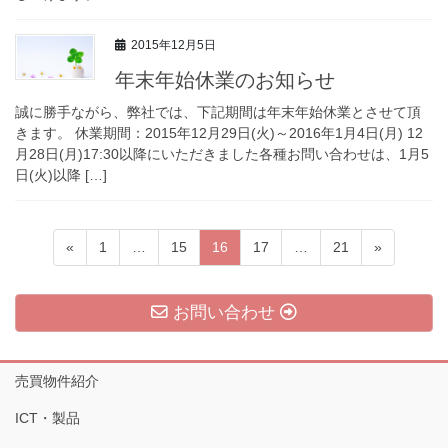
2015年12月5日
年末年始休業のお知らせ
誠に勝手ながら、弊社では、下記期間は年末年始休業とさせて頂
きます。 休業期間：2015年12月29日(火)～2016年1月4日(月) 12
月28日(月)17:30以降にいただきました各種お問い合わせは、1月5
日(火)以降 […]
投
ペ
ペ
ペ
ペ
ペ
«
1
…
15
16
17
…
21
»
稿
ー
ー
ー
ー
ー
ジ
ジ
ジ
ジ
ジ
の
お問い合わせ
ペ
ー
売買物件紹介
ジ
送
ICT・製品
り