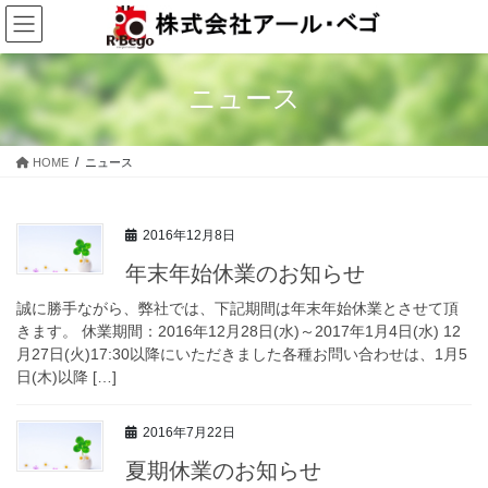
コ
ナ
ン
ビ
テ
ゲ
ン
ー
ニュース
ツ
シ
に
ョ
移
ン
HOME
ニュース
動
に
移
動
2016年12月8日
年末年始休業のお知らせ
誠に勝手ながら、弊社では、下記期間は年末年始休業とさせて頂
きます。 休業期間：2016年12月28日(水)～2017年1月4日(水) 12
月27日(火)17:30以降にいただきました各種お問い合わせは、1月5
日(木)以降 […]
2016年7月22日
夏期休業のお知らせ