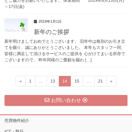
とご協力をお願いいたします。 休業期間 2019年8月13日(月)
～17日(金)
2019年1月1日
新年のご挨拶
新年明けましておめでとうございます。 旧年中は格別のお引き立
てを賜り、誠にありがとうございました。 本年もスタッフ一同、
皆様に満足して頂けるサービスのご提供を 心がけてまいる所存で
ございますので、 昨年同様のご愛顧を賜わ […]
投
ペ
ペ
ペ
ペ
ペ
«
1
…
13
14
15
…
21
»
稿
ー
ー
ー
ー
ー
ジ
ジ
ジ
ジ
ジ
の
お問い合わせ
ペ
ー
売買物件紹介
ジ
送
ICT・製品