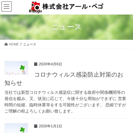
コ
ナ
ン
ビ
テ
ゲ
ン
ー
ニュース
ツ
シ
に
ョ
移
ン
HOME
ニュース
動
に
移
動
2020年4月6日
コロナウィルス感染防止対策のお
知らせ
当社では新型コロナウィルス感染症に関する政府や関係機関等の
発信を鑑み、又、状況に応じて、今後十分な周知ができずに 営業
時間の短縮、臨時休業等をする可能性がございます。 恐縮ですが
ご理解の程よろしくお願い致します。
2020年1月1日