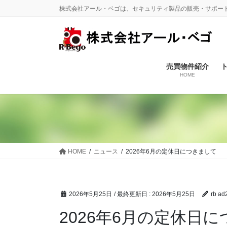
コ
ナ
株式会社アール・ベゴは、セキュリティ製品の販売・サポート
ン
ビ
テ
ゲ
ン
ー
ツ
シ
に
ョ
売買物件紹介
HOME
移
ン
動
に
移
動
HOME
ニュース
2026年6月の定休日につきまして
2026年5月25日
/ 最終更新日 :
2026年5月25日
rb ad
2026年6月の定休日