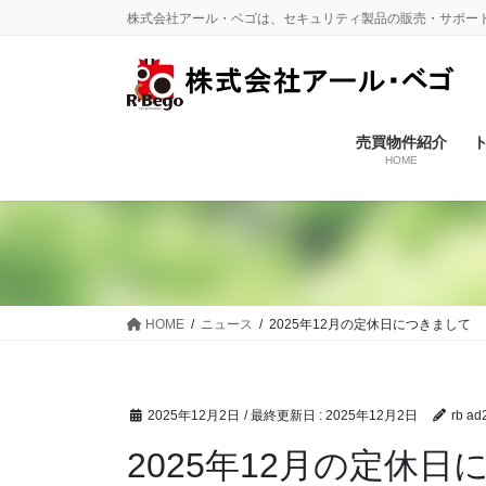
コ
ナ
株式会社アール・ベゴは、セキュリティ製品の販売・サポート
ン
ビ
テ
ゲ
ン
ー
ツ
シ
に
ョ
売買物件紹介
HOME
移
ン
動
に
移
動
HOME
ニュース
2025年12月の定休日につきまして
2025年12月2日
/ 最終更新日 :
2025年12月2日
rb ad
2025年12月の定休